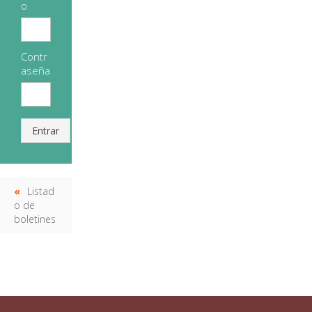
o
Contr
aseña
Entrar
Listad
o de
boletines