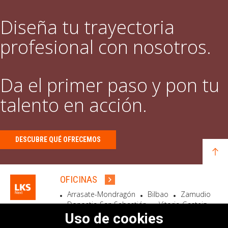
Diseña tu trayectoria
profesional con nosotros.
Da el primer paso y pon tu
talento en acción.
DESCUBRE QUÉ OFRECEMOS
OFICINAS
Arrasate-Mondragón
Bilbao
Zamudio
Donostia-San Sebastián
Vitoria-Gasteiz
Madrid
El Astillero
Bidart
Uso de cookies