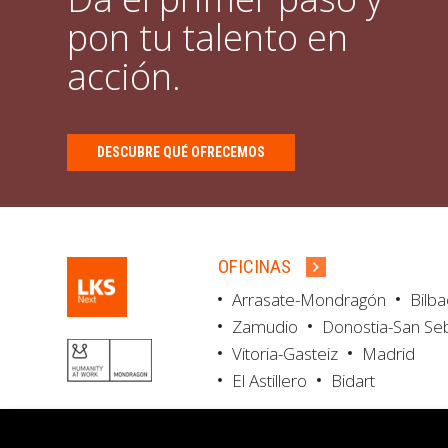
pon tu talento en
acción.
DESCUBRE QUÉ OFRECEMOS
OFICINAS
Arrasate-Mondragón
Bilb
Zamudio
Donostia-San Se
Vitoria-Gasteiz
Madrid
El Astillero
Bidart