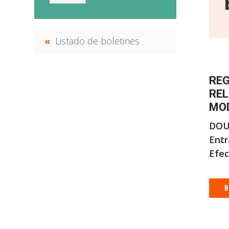
Listado de boletines
REG
REL
MOD
DOU
Entr
Efec
B