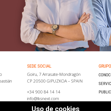
SEDE SOCIAL
GRUPO
ao
Goiru, 7 Arrasate-Mondragón
CONOC
bastián
CP 20500 GIPUZKOA – SPAIN
SERVIC
+34 900 84 14 14
PUBLI
info@lksnext.com
Uso de cookies