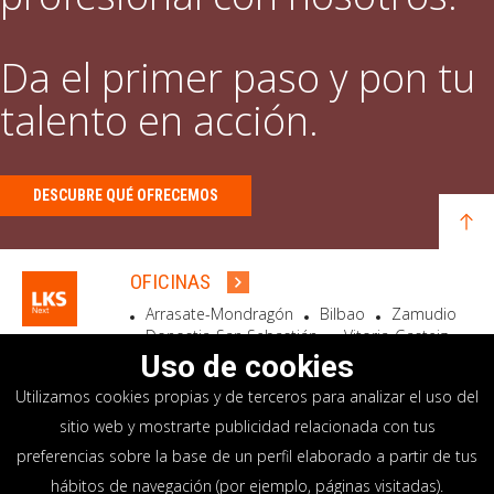
Da el primer paso y pon tu
talento en acción.
DESCUBRE QUÉ OFRECEMOS
OFICINAS
Arrasate-Mondragón
Bilbao
Zamudio
Donostia-San Sebastián
Vitoria-Gasteiz
Madrid
El Astillero
Bidart
Uso de cookies
Utilizamos cookies propias y de terceros para analizar el uso del
SEDE SOCIAL
sitio web y mostrarte publicidad relacionada con tus
Goiru, 7 Arrasate-Mondragón
preferencias sobre la base de un perfil elaborado a partir de tus
CP 20500 GIPUZKOA – SPAIN
hábitos de navegación (por ejemplo, páginas visitadas).