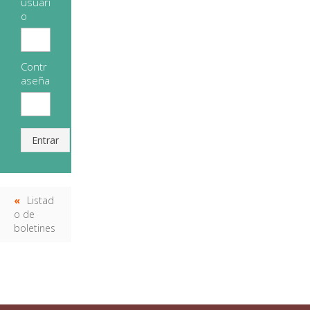
usuari
o
Contr
aseña
Entrar
Listad
o de
boletines