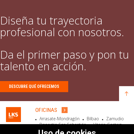
Diseña tu trayectoria
profesional con nosotros.
Da el primer paso y pon tu
talento en acción.
DESCUBRE QUÉ OFRECEMOS
OFICINAS
Arrasate-Mondragón
Bilbao
Zamudio
Donostia-San Sebastián
Vitoria-Gasteiz
Madrid
El Astillero
Bidart
Uso de cookies