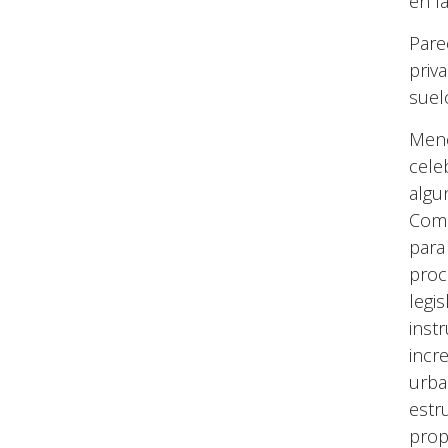
en la
Pare
priv
suel
Menc
cele
algu
Comu
para
proc
legi
inst
incr
urba
estr
prop