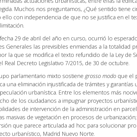
rminadas actuaciones urbanísticas, entre ellas la edifi
egida. Muchos nos preguntamos, ¿Qué sentido tiene cir
 ello con independencia de que no se justifica en el 
limitación.
fecha 29 de abril del año en curso, ocurrió lo esperado,
es Generales las previsibles enmiendas a la totalidad 
por la que se modifica el texto refundido de la Ley de 
el Real Decreto Legislativo 7/2015, de 30 de octubre.
rupo parlamentario mixto sostiene
grosso modo
que el 
ica una eliminación injustificada de trámites y garantías
speculación urbanística. Entre los elementos más nocivo
cho de los ciudadanos a impugnar proyectos urbanístico
bilidades de intervención de la administración en parcel
las masivas de vegetación en procesos de urbanización;
rsión que parece articulada ad hoc para solucionar p
ecto urbanístico, Madrid Nuevo Norte.