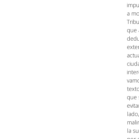
impu
a mo
Trib
que 
dedu
exte
actu
ciud
inte
vamo
text
que 
evit
lado
mali
la s