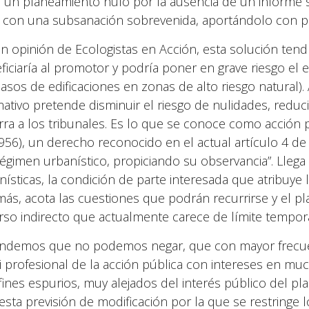
a un planeamiento nulo por la ausencia de un informe s
l, con una subsanación sobrevenida, aportándolo con po
n opinión de Ecologistas en Acción, esta solución tend
ficiaría al promotor y podría poner en grave riesgo el 
casos de edificaciones en zonas de alto riesgo natural)
ativo pretende disminuir el riesgo de nulidades, reduci
rra a los tribunales. Es lo que se conoce como acción 
956), un derecho reconocido en el actual artículo 4 de l
régimen urbanístico, propiciando su observancia”. Llega
nísticas, la condición de parte interesada que atribuye 
ás, acota las cuestiones que podrán recurrirse y el pla
rso indirecto que actualmente carece de límite tempora
ndemos que no podemos negar, que con mayor frecuenci
i profesional de la acción pública con intereses en much
fines espurios, muy alejados del interés público del 
esta previsión de modificación por la que se restringe 