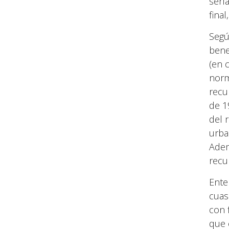
serí
fina
Segú
bene
(en 
norm
recu
de 1
del 
urba
Adem
recu
Ente
cuas
con 
que 