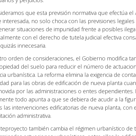
daños y perjuicios.
ideramos que esta previsión normativa que efectúa el 
e interesada, no solo choca con las previsiones legales d
enerar situaciones de impunidad frente a posibles ileg
talmente con el derecho de tutela judicial efectiva cons
 quizás innecesaria.
tro orden de consideraciones, el Gobierno modifica ta
ropiedad del suelo para reducir el número de actuacio
cia urbanística. La reforma elimina la exigencia de contar
vidad para las obras de edificación de nueva planta cuan
ovida por las administraciones o entes dependientes.
mente todo apunta a que se debiera de acudir a la figu
s las intervenciones edificatorias de nueva planta, con 
tación administrativa.
nteproyecto también cambia el régimen urbanístico de tr