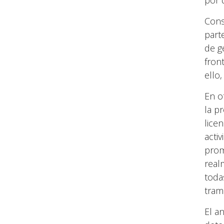
por 
Cons
part
de g
fron
ello,
En o
la p
licen
acti
prom
real
toda
trami
El a