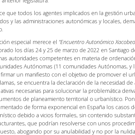
 anterior legislatura.
ce que todos los agentes implicados en la gestión urb
ados y las administraciones autonómicas y locales, dema
o.
ión especial merece el
“Encuentro Autonómico Xacobeo
brado los días 24 y 25 de marzo de 2022 en Santiago d
nas autoridades competentes en materia de ordenación 
nidades Autónomas (11 comunidades Autónomas, y las
 firmar un manifiesto con el objetivo de promover el u
lamas, se encuentra la declaración de la necesidad d
slativas necesarias para solucionar la problemática deriv
rumentos de planeamiento territorial o urbanístico. Po
ementado de forma exponencial en España los casos de 
nístico debido a vicios formales, sin contenido substa
ucturantes, que podrían resolverse con unos procedim
uesto, abogando por su anulabilidad y no por la nuli