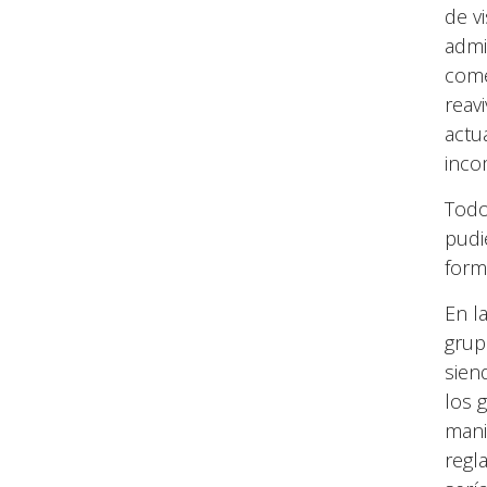
de v
admi
come
reav
actu
inco
Todo
pudi
form
En l
grup
sien
los 
mani
regl