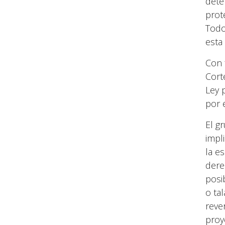
dete
prot
Todo
esta 
Con 
Cort
Ley 
por 
El g
impl
la e
dere
posi
o ta
reve
proy