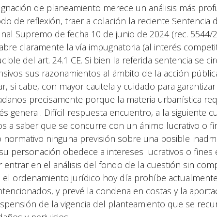
gnación de planeamiento merece un análisis más profu
do de reflexión, traer a colación la reciente Sentencia 
unal Supremo de fecha 10 de junio de 2024 (rec. 5544/20
abre claramente la vía impugnatoria (al interés competiti
cible del art. 24.1 CE. Si bien la referida sentencia se 
nsivos sus razonamientos al ámbito de la acción públi
ar, si cabe, con mayor cautela y cuidado para garantizar 
adanos precisamente porque la materia urbanística requi
rés general. Difícil respuesta encuentro, a la siguiente 
s a saber que se concurre con un ánimo lucrativo o f
o normativo ninguna previsión sobre una posible inadm
su personación obedece a intereses lucrativos o fines e
ar entrar en el análisis del fondo de la cuestión sin com
, el ordenamiento jurídico hoy día prohíbe actualment
ntencionados, y prevé la condena en costas y la aporta
uspensión de la vigencia del planteamiento que se recu