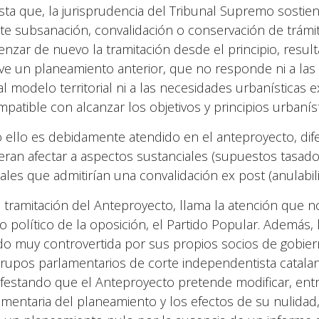
ista que, la jurisprudencia del Tribunal Supremo sosti
te subsanación, convalidación o conservación de trámites
nzar de nuevo la tramitación desde el principio, result
ive un planeamiento anterior, que no responde ni a las 
al modelo territorial ni a las necesidades urbanísticas e
mpatible con alcanzar los objetivos y principios urbanís
 ello es debidamente atendido en el anteproyecto, di
eran afectar a aspectos sustanciales (supuestos tasad
ales que admitirían una convalidación ex post (anulabili
a tramitación del Anteproyecto, llama la atención que 
o político de la oposición, el Partido Popular. Además, l
do muy controvertida por sus propios socios de gobiern
grupos parlamentarios de corte independentista catala
festando que el Anteproyecto pretende modificar, entre
amentaria del planeamiento y los efectos de su nulidad