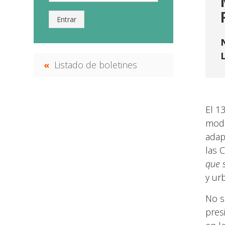
Entrar
Listado de boletines
El 1
modi
adap
las 
que 
y urb
No s
pres