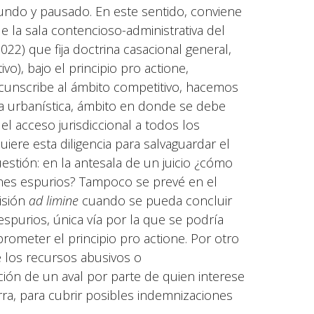
ndo y pausado. En este sentido, conviene
de la sala contencioso-administrativa del
22) que fija doctrina casacional general,
vo), bajo el principio pro actione,
circunscribe al ámbito competitivo, hacemos
ca urbanística, ámbito en donde se debe
el acceso jurisdiccional a todos los
ere esta diligencia para salvaguardar el
cuestión: en la antesala de un juicio ¿cómo
ines espurios? Tampoco se prevé en el
isión
ad limine
cuando se pueda concluir
spurios, única vía por la que se podría
prometer el principio pro actione. Por otro
e los recursos abusivos o
ción de un aval por parte de quien interese
rra, para cubrir posibles indemnizaciones