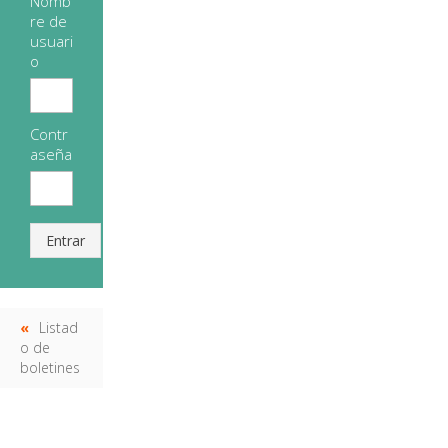
Nomb
re de
usuari
o
Contr
aseña
Entrar
Listad
o de
boletines