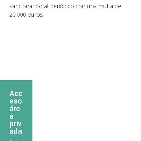
sancionando al periódico con una multa de
20.000 euros.
Acc
eso
áre
a
priv
ada