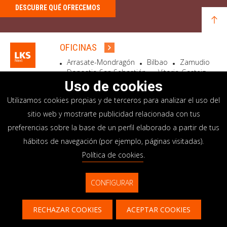
DESCUBRE QUÉ OFRECEMOS
OFICINAS
Arrasate-Mondragón
Bilbao
Zamudio
Donostia-San Sebastián
Vitoria-Gasteiz
Madrid
El Astillero
Bidart
Uso de cookies
Utilizamos cookies propias y de terceros para analizar el uso del
SEDE SOCIAL
sitio web y mostrarte publicidad relacionada con tus
Goiru, 7 Arrasate-Mondragón
preferencias sobre la base de un perfil elaborado a partir de tus
CP 20500 GIPUZKOA – SPAIN
hábitos de navegación (por ejemplo, páginas visitadas).
+34 900 84 14 14
Política de cookies
.
info@lksnext.com
CONFIGURAR
Aviso legal
Portal de privacidad
© LKS Next 2026
Política de cookies
Sistema interno información
RECHAZAR COOKIES
ACEPTAR COOKIES
Contacto
CONTACTAR
CONTÁCTANOS