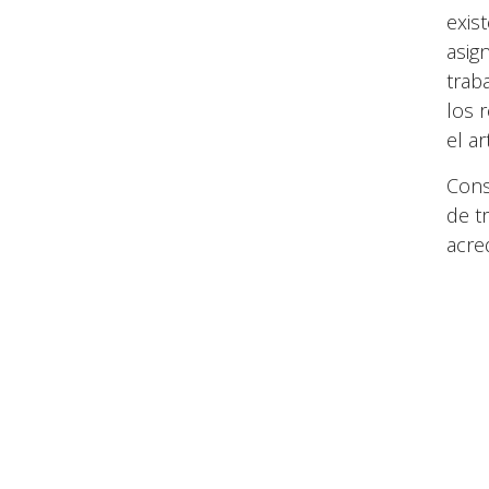
exis
asig
trab
los 
el a
Cons
de t
acre