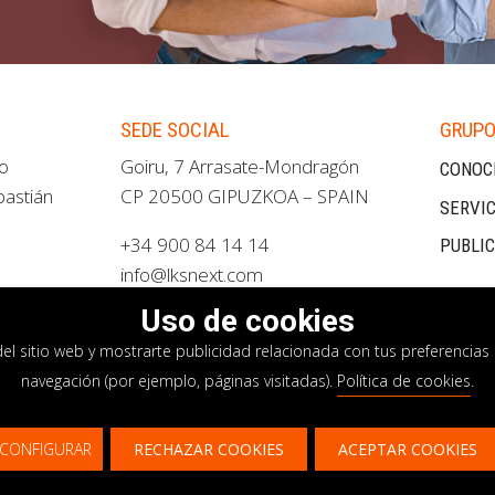
SEDE SOCIAL
GRUPO
ao
Goiru, 7 Arrasate-Mondragón
CONOC
bastián
CP 20500 GIPUZKOA – SPAIN
SERVIC
+34 900 84 14 14
PUBLI
info@lksnext.com
Uso de cookies
del sitio web y mostrarte publicidad relacionada con tus preferencias 
navegación (por ejemplo, páginas visitadas).
Política de cookies
.
privacidad
Política de cookies
Sistema interno i
CONFIGURAR
RECHAZAR COOKIES
ACEPTAR COOKIES
¿Te gustaría saber más sobre nuestros servici