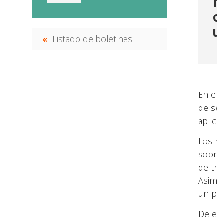
Listado de boletines
En e
de s
apli
Los 
sobr
de tr
Asim
un p
De e