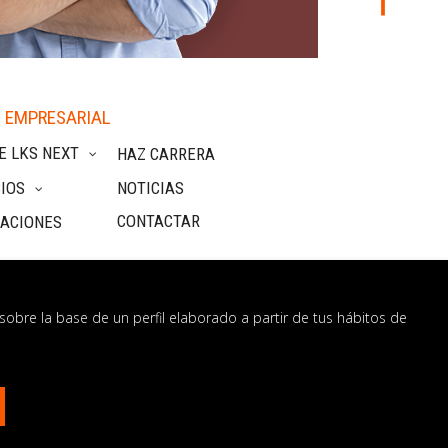
 EMPRESARIAL
E LKS NEXT
HAZ CARRERA
IOS
NOTICIAS
CONTACTAR
CACIONES
sobre la base de un perfil elaborado a partir de tus hábitos de
nformación
os?
CONTÁCTANOS