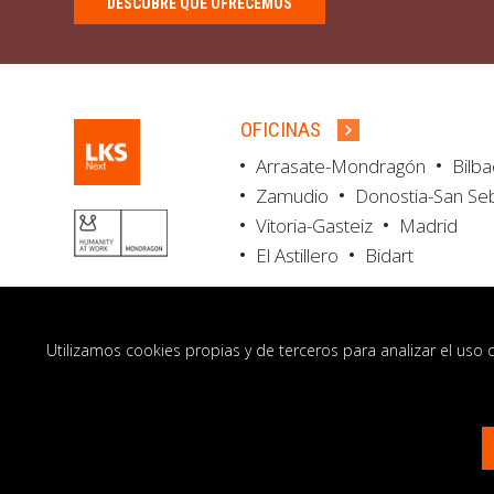
DESCUBRE QUÉ OFRECEMOS
OFICINAS
Arrasate-Mondragón
Bilb
Zamudio
Donostia-San Se
Vitoria-Gasteiz
Madrid
El Astillero
Bidart
Utilizamos cookies propias y de terceros para analizar el uso 
© LKS Next 2026
Aviso legal
Portal de 
Contacto