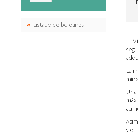
Listado de boletines
El M
segu
adqu
La i
mini
Una 
máxi
aume
Asimi
y en 