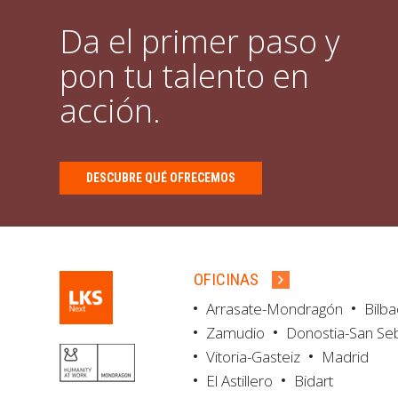
Da el primer paso y
pon tu talento en
acción.
DESCUBRE QUÉ OFRECEMOS
OFICINAS
Arrasate-Mondragón
Bilb
Zamudio
Donostia-San Se
Vitoria-Gasteiz
Madrid
El Astillero
Bidart