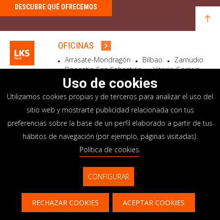
DESCUBRE QUÉ OFRECEMOS
OFICINAS
Arrasate-Mondragón
Bilbao
Zamudio
Donostia-San Sebastián
Vitoria-Gasteiz
Madrid
El Astillero
Bidart
Uso de cookies
Utilizamos cookies propias y de terceros para analizar el uso del
SEDE SOCIAL
sitio web y mostrarte publicidad relacionada con tus
Goiru, 7 Arrasate-Mondragón
preferencias sobre la base de un perfil elaborado a partir de tus
CP 20500 GIPUZKOA – SPAIN
hábitos de navegación (por ejemplo, páginas visitadas).
+34 900 84 14 14
Política de cookies
.
info@lksnext.com
CONFIGURAR
Aviso legal
Portal de privacidad
© LKS Next 2026
Política de cookies
Sistema interno información
RECHAZAR COOKIES
ACEPTAR COOKIES
Contacto
CONTACTAR
CONTÁCTANOS