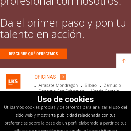
profesional con nosotros.
Da el primer paso y pon tu
talento en acción.
DESCUBRE QUÉ OFRECEMOS
OFICINAS
Arrasate-Mondragón
Bilbao
Zamudio
Donostia-San Sebastián
Vitoria-Gasteiz
Madrid
El Astillero
Bidart
Uso de cookies
Utilizamos cookies propias y de terceros para analizar el uso del
SEDE SOCIAL
sitio web y mostrarte publicidad relacionada con tus
Goiru, 7 Arrasate-Mondragón
preferencias sobre la base de un perfil elaborado a partir de tus
CP 20500 GIPUZKOA – SPAIN
hábitos de navegación (por ejemplo, páginas visitadas).