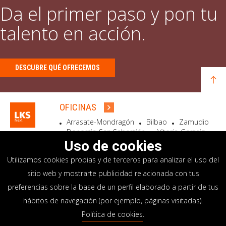
Da el primer paso y pon tu
talento en acción.
DESCUBRE QUÉ OFRECEMOS
OFICINAS
Arrasate-Mondragón
Bilbao
Zamudio
Donostia-San Sebastián
Vitoria-Gasteiz
Madrid
El Astillero
Bidart
Uso de cookies
Utilizamos cookies propias y de terceros para analizar el uso del
SEDE SOCIAL
sitio web y mostrarte publicidad relacionada con tus
Goiru, 7 Arrasate-Mondragón
preferencias sobre la base de un perfil elaborado a partir de tus
CP 20500 GIPUZKOA – SPAIN
hábitos de navegación (por ejemplo, páginas visitadas).
+34 900 84 14 14
Política de cookies
.
info@lksnext.com