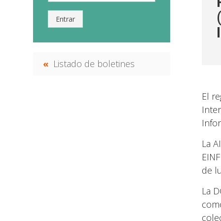
Entrar
Listado de boletines
El r
Inte
Info
La A
EINF
de l
La D
como
cole