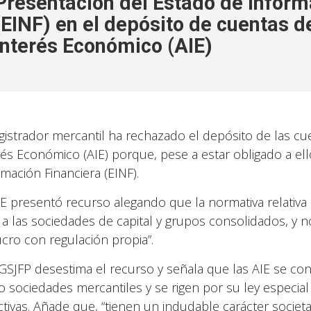
Presentación del Estado de Inform
(EINF) en el depósito de cuentas 
Interés Económico (AIE)
egistrador mercantil ha rechazado el depósito de las c
rés Económico (AIE) porque, pese a estar obligado a el
rmación Financiera (EINF).
IE presentó recurso alegando que la normativa relativa 
 a las sociedades de capital y grupos consolidados, y n
ucro con regulación propia”.
GSJFP desestima el recurso y señala que las AIE se co
 sociedades mercantiles y se rigen por su ley especial 
ctivas. Añade que, “tienen un indudable carácter societ