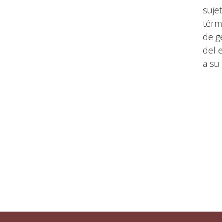
suje
térm
de g
del 
a su 