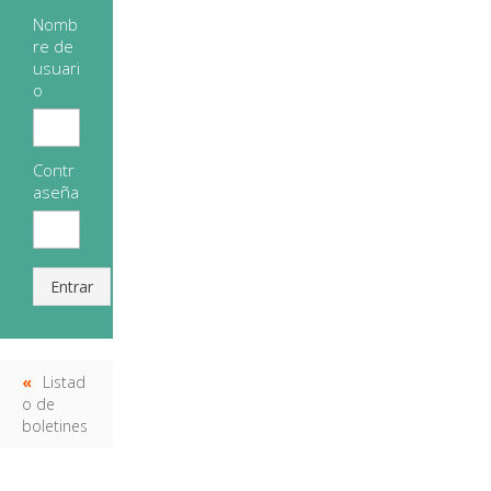
Nomb
re de
usuari
o
Contr
aseña
Entrar
Listad
o de
boletines