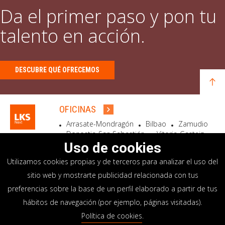
Da el primer paso y pon tu
talento en acción.
DESCUBRE QUÉ OFRECEMOS
OFICINAS
Arrasate-Mondragón
Bilbao
Zamudio
Donostia-San Sebastián
Vitoria-Gasteiz
Madrid
El Astillero
Bidart
Uso de cookies
Utilizamos cookies propias y de terceros para analizar el uso del
SEDE SOCIAL
sitio web y mostrarte publicidad relacionada con tus
Goiru, 7 Arrasate-Mondragón
preferencias sobre la base de un perfil elaborado a partir de tus
CP 20500 GIPUZKOA – SPAIN
hábitos de navegación (por ejemplo, páginas visitadas).
+34 900 84 14 14
Política de cookies
.
info@lksnext.com