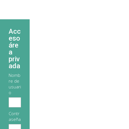
Acc
eso
áre
a
priv
ada
Nomb
re de
usuari
o
Contr
aseña