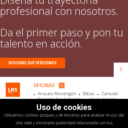
profesional con nosotros.
Da el primer paso y pon tu
talento en acción.
DESCUBRE QUÉ OFRECEMOS
OFICINAS
Arrasate-Mondragón
Bilbao
Zamudio
Donostia-San Sebastián
Vitoria-Gasteiz
Madrid
El Astillero
Bidart
Uso de cookies
Utilizamos cookies propias y de terceros para analizar el uso del
SEDE SOCIAL
sitio web y mostrarte publicidad relacionada con tus
Goiru, 7 Arrasate-Mondragón