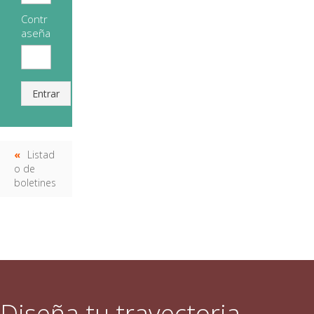
Contr
aseña
Entrar
Listad
o de
boletines
Diseña tu trayectoria