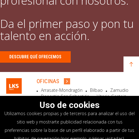
profesional con nosotros.
Da el primer paso y pon tu
talento en acción.
DESCUBRE QUÉ OFRECEMOS
OFICINAS
Arrasate-Mondragón
Bilbao
Zamudio
Donostia-San Sebastián
Vitoria-Gasteiz
Madrid
El Astillero
Bidart
Uso de cookies
Utilizamos cookies propias y de terceros para analizar el uso del
SEDE SOCIAL
sitio web y mostrarte publicidad relacionada con tus
Goiru, 7 Arrasate-Mondragón
preferencias sobre la base de un perfil elaborado a partir de tus
CP 20500 GIPUZKOA – SPAIN
hábitos de navegación (por ejemplo, páginas visitadas).