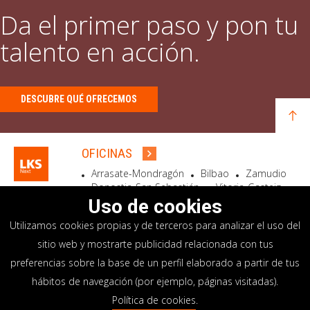
Da el primer paso y pon tu
talento en acción.
DESCUBRE QUÉ OFRECEMOS
OFICINAS
Arrasate-Mondragón
Bilbao
Zamudio
Donostia-San Sebastián
Vitoria-Gasteiz
Madrid
El Astillero
Bidart
Uso de cookies
Utilizamos cookies propias y de terceros para analizar el uso del
SEDE SOCIAL
sitio web y mostrarte publicidad relacionada con tus
Goiru, 7 Arrasate-Mondragón
preferencias sobre la base de un perfil elaborado a partir de tus
CP 20500 GIPUZKOA – SPAIN
hábitos de navegación (por ejemplo, páginas visitadas).
+34 900 84 14 14
Política de cookies
.
info@lksnext.com