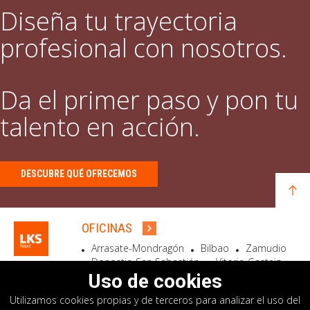
Diseña tu trayectoria
profesional con nosotros.
Da el primer paso y pon tu
talento en acción.
DESCUBRE QUÉ OFRECEMOS
OFICINAS
Arrasate-Mondragón
Bilbao
Zamudio
Donostia-San Sebastián
Vitoria-Gasteiz
Madrid
El Astillero
Bidart
Uso de cookies
Utilizamos cookies propias y de terceros para analizar el uso del