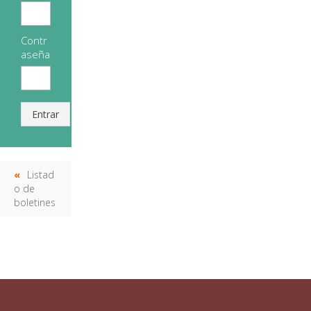
Contr
aseña
Entrar
Listad
o de
boletines