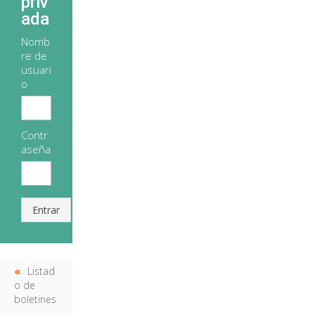
priv
ada
Nomb
re de
usuari
o
Contr
aseña
Entrar
Listad
o de
boletines