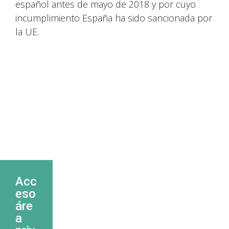
español antes de mayo de 2018 y por cuyo
incumplimiento España ha sido sancionada por
la UE.
Acc
eso
áre
a