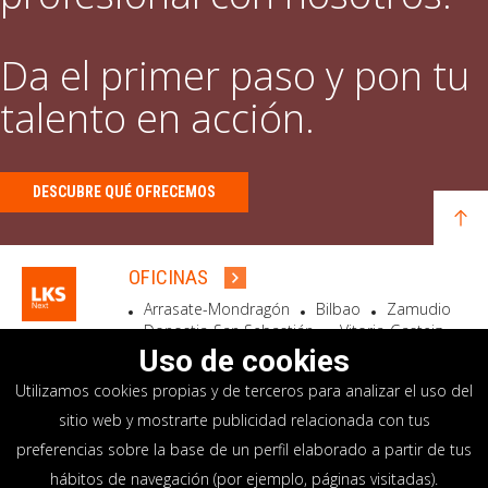
Da el primer paso y pon tu
talento en acción.
DESCUBRE QUÉ OFRECEMOS
OFICINAS
Arrasate-Mondragón
Bilbao
Zamudio
Donostia-San Sebastián
Vitoria-Gasteiz
Madrid
El Astillero
Bidart
Uso de cookies
Utilizamos cookies propias y de terceros para analizar el uso del
SEDE SOCIAL
sitio web y mostrarte publicidad relacionada con tus
Goiru, 7 Arrasate-Mondragón
preferencias sobre la base de un perfil elaborado a partir de tus
CP 20500 GIPUZKOA – SPAIN
hábitos de navegación (por ejemplo, páginas visitadas).