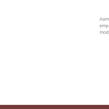
Asim
empr
modi