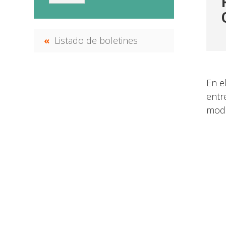
Listado de boletines
En e
entr
modi