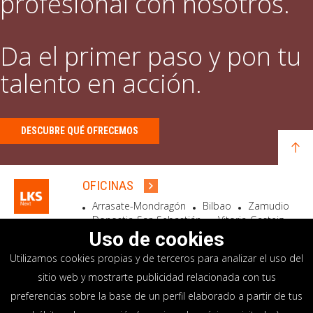
profesional con nosotros.
Da el primer paso y pon tu
talento en acción.
DESCUBRE QUÉ OFRECEMOS
OFICINAS
Arrasate-Mondragón
Bilbao
Zamudio
Donostia-San Sebastián
Vitoria-Gasteiz
Madrid
El Astillero
Bidart
Uso de cookies
Utilizamos cookies propias y de terceros para analizar el uso del
SEDE SOCIAL
sitio web y mostrarte publicidad relacionada con tus
Goiru, 7 Arrasate-Mondragón
preferencias sobre la base de un perfil elaborado a partir de tus
CP 20500 GIPUZKOA – SPAIN