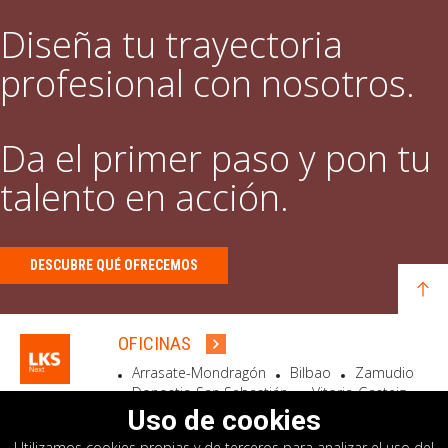
Diseña tu trayectoria
profesional con nosotros.
Da el primer paso y pon tu
talento en acción.
DESCUBRE QUÉ OFRECEMOS
OFICINAS
Arrasate-Mondragón
Bilbao
Zamudio
Donostia-San Sebastián
Vitoria-Gasteiz
Madrid
El Astillero
Bidart
Uso de cookies
Utilizamos cookies propias y de terceros para analizar el uso del