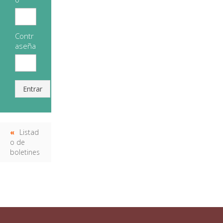
Contr
aseña
Entrar
Listad
o de
boletines