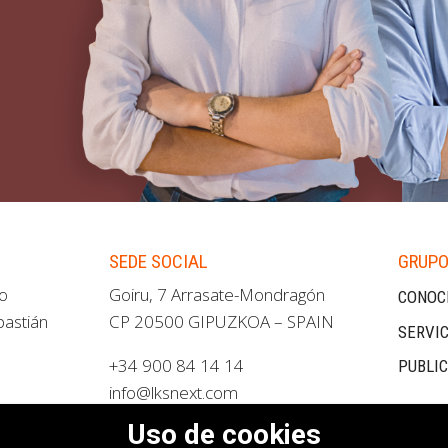
SEDE SOCIAL
GRUPO
ao
Goiru, 7 Arrasate-Mondragón
CONOC
bastián
CP 20500 GIPUZKOA – SPAIN
SERVIC
+34 900 84 14 14
PUBLI
info@lksnext.com
Uso de cookies