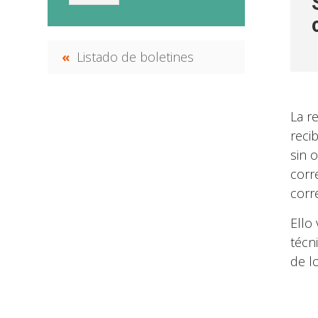
Listado de boletines
La r
reci
sin o
corr
corr
Ello
técn
de l