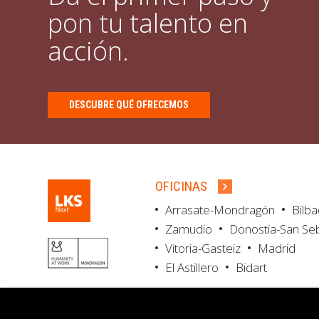
pon tu talento en
acción.
DESCUBRE QUÉ OFRECEMOS
OFICINAS
Arrasate-Mondragón
Bilb
Zamudio
Donostia-San Se
Vitoria-Gasteiz
Madrid
El Astillero
Bidart