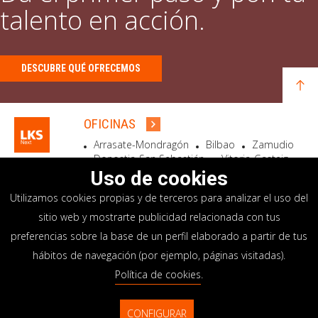
talento en acción.
DESCUBRE QUÉ OFRECEMOS
OFICINAS
Arrasate-Mondragón
Bilbao
Zamudio
Donostia-San Sebastián
Vitoria-Gasteiz
Madrid
El Astillero
Bidart
Uso de cookies
Utilizamos cookies propias y de terceros para analizar el uso del
SEDE SOCIAL
sitio web y mostrarte publicidad relacionada con tus
Goiru, 7 Arrasate-Mondragón
preferencias sobre la base de un perfil elaborado a partir de tus
CP 20500 GIPUZKOA – SPAIN
hábitos de navegación (por ejemplo, páginas visitadas).
+34 900 84 14 14
Política de cookies
.
info@lksnext.com
CONFIGURAR