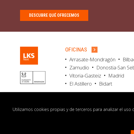
DESCUBRE QUÉ OFRECEMOS
OFICINAS
Arrasate-Mondragón
Bilb
Zamudio
Donostia-San Se
Vitoria-Gasteiz
Madrid
El Astillero
Bidart
Utilizamos cookies propias y de terceros para analizar el uso 
© LKS Next 2026
Aviso legal
Portal de 