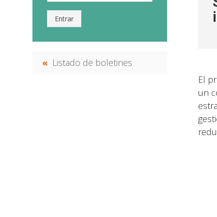
Entrar
Listado de boletines
El p
un c
estr
gest
redu