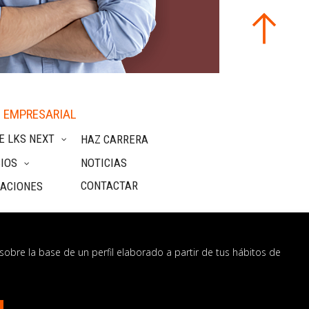
 EMPRESARIAL
E LKS NEXT
HAZ CARRERA
IOS
NOTICIAS
CONTACTAR
CACIONES
sobre la base de un perfil elaborado a partir de tus hábitos de
nformación