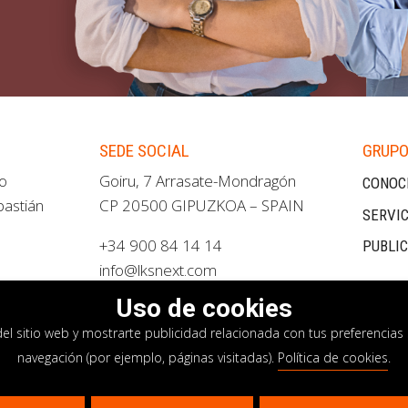
SEDE SOCIAL
GRUPO
ao
Goiru, 7 Arrasate-Mondragón
CONOC
bastián
CP 20500 GIPUZKOA – SPAIN
SERVIC
+34 900 84 14 14
PUBLI
info@lksnext.com
Uso de cookies
del sitio web y mostrarte publicidad relacionada con tus preferencias 
navegación (por ejemplo, páginas visitadas).
Política de cookies
.
privacidad
Política de cookies
Sistema interno i