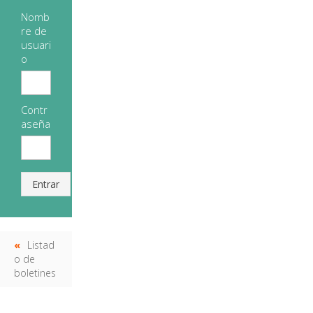
Nomb
re de
usuari
o
Contr
aseña
Entrar
Listad
o de
boletines