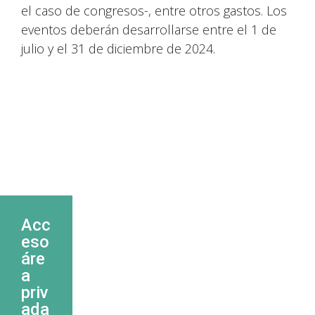
el caso de congresos-, entre otros gastos. Los
eventos deberán desarrollarse entre el 1 de
julio y el 31 de diciembre de 2024.
Acc
eso
áre
a
priv
ada