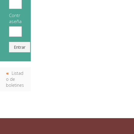
Contr
aseña
Entrar
Listad
o de
boletines