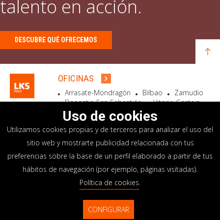
talento en acción.
DESCUBRE QUÉ OFRECEMOS
OFICINAS
Arrasate-Mondragón
Bilbao
Zamudio
Donostia-San Sebastián
Vitoria-Gasteiz
Madrid
El Astillero
Bidart
Uso de cookies
Utilizamos cookies propias y de terceros para analizar el uso del
SEDE SOCIAL
sitio web y mostrarte publicidad relacionada con tus
Goiru, 7 Arrasate-Mondragón
preferencias sobre la base de un perfil elaborado a partir de tus
CP 20500 GIPUZKOA – SPAIN
hábitos de navegación (por ejemplo, páginas visitadas).
+34 900 84 14 14
Política de cookies
.
info@lksnext.com
CONFIGURAR
Aviso legal
Portal de privacidad
© LKS Next 2026