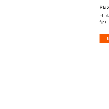
Plaz
El p
fina
B