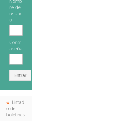
Nomb
re de
usuari
o
Contr
aseña
Entrar
Listad
o de
boletines