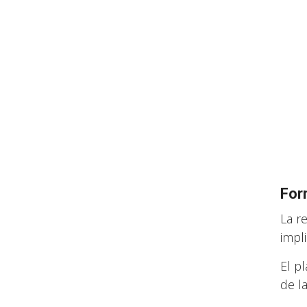
For
La r
impl
El p
de l