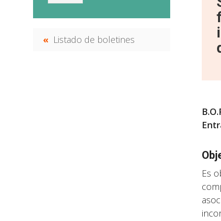
Listado de boletines
B.O.
Entr
Obj
Es o
comp
asoc
inco