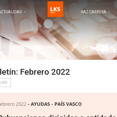
ACTUALIDAD
HAZ CARRERA
letín: Febrero 2022
LVER
ebrero 2022
AYUDAS - PAÍS VASCO