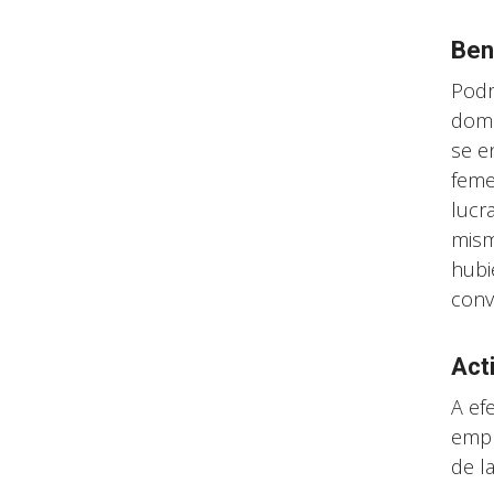
Ben
Podr
domi
se e
feme
lucr
mism
hubi
conv
Act
A ef
empr
de l