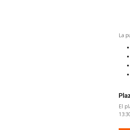
La p
Pla
El p
13:3