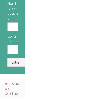
Nomb
re de
usuari
o
Contr
aseña
Entrar
Listad
o de
boletines