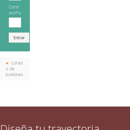
Contr
aseña
Entrar
Listad
o de
boletines
Diseña tu trayectoria