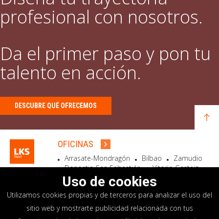
profesional con nosotros.
Da el primer paso y pon tu
talento en acción.
DESCUBRE QUÉ OFRECEMOS
OFICINAS
Arrasate-Mondragón
Bilbao
Zamudio
Donostia-San Sebastián
Vitoria-Gasteiz
Madrid
El Astillero
Bidart
Uso de cookies
Utilizamos cookies propias y de terceros para analizar el uso del
SEDE SOCIAL
sitio web y mostrarte publicidad relacionada con tus
Goiru, 7 Arrasate-Mondragón