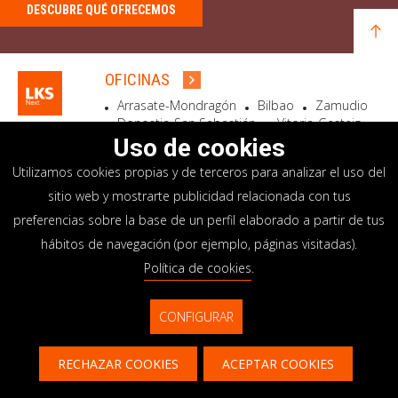
DESCUBRE QUÉ OFRECEMOS
OFICINAS
Arrasate-Mondragón
Bilbao
Zamudio
Donostia-San Sebastián
Vitoria-Gasteiz
Madrid
El Astillero
Bidart
Uso de cookies
Utilizamos cookies propias y de terceros para analizar el uso del
SEDE SOCIAL
sitio web y mostrarte publicidad relacionada con tus
Goiru, 7 Arrasate-Mondragón
preferencias sobre la base de un perfil elaborado a partir de tus
CP 20500 GIPUZKOA – SPAIN
hábitos de navegación (por ejemplo, páginas visitadas).
+34 900 84 14 14
Política de cookies
.
info@lksnext.com
CONFIGURAR
Aviso legal
Portal de privacidad
© LKS Next 2026
Política de cookies
Sistema interno información
RECHAZAR COOKIES
ACEPTAR COOKIES
Contacto
CONTACTAR
CONTÁCTANOS