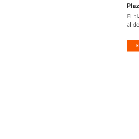
Plaz
El p
al de
B