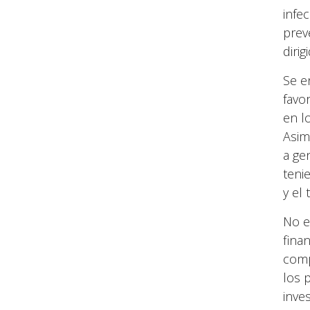
infe
prev
diri
Se e
favo
en l
Asim
a gen
teni
y el
No e
fina
comp
los 
inves