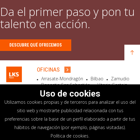
Da el primer paso y pon tu
talento en acción.
DESCUBRE QUÉ OFRECEMOS
OFICINAS
Arrasate-Mondragón
Bilbao
Zamudio
Donostia-San Sebastián
Vitoria-Gasteiz
Madrid
El Astillero
Bidart
Uso de cookies
Utilizamos cookies propias y de terceros para analizar el uso del
SEDE SOCIAL
sitio web y mostrarte publicidad relacionada con tus
Goiru, 7 Arrasate-Mondragón
preferencias sobre la base de un perfil elaborado a partir de tus
CP 20500 GIPUZKOA – SPAIN
hábitos de navegación (por ejemplo, páginas visitadas).
+34 900 84 14 14
Política de cookies
.
info@lksnext.com