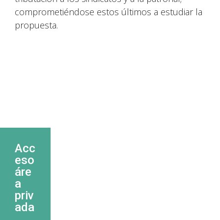
comprometiéndose estos últimos a estudiar la
propuesta.
Acc
eso
áre
a
priv
ada