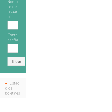
Nomb
re de
usuari
o
Contr
aseña
Entrar
Listad
o de
boletines