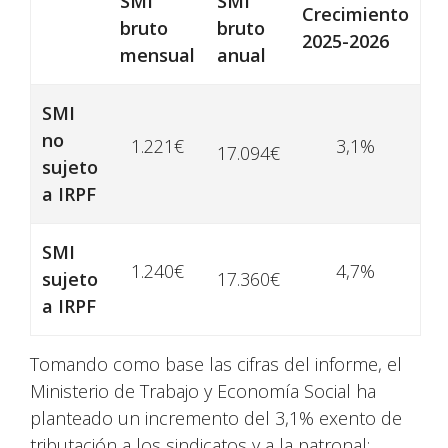
SMI
SMI
Crecimiento
bruto
bruto
2025-2026
mensual
anual
SMI
no
1.221€
3,1%
17.094€
sujeto
a IRPF
SMI
1.240€
4,7%
sujeto
17.360€
a IRPF
Tomando como base las cifras del informe, el
Ministerio de Trabajo y Economía Social ha
planteado un incremento del 3,1% exento de
tributación a los sindicatos y a la patronal;