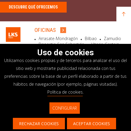
DESCUBRE QUÉ OFRECEMOS
OFICINAS
Arrasate-Mondragón
Bilbao
Zamudio
Donostia-San Sebastián
Vitoria-Gasteiz
Madrid
El Astillero
Bidart
Uso de cookies
Utilizamos cookies propias y de terceros para analizar el uso del
SEDE SOCIAL
sitio web y mostrarte publicidad relacionada con tus
Goiru, 7 Arrasate-Mondragón
preferencias sobre la base de un perfil elaborado a partir de tus
CP 20500 GIPUZKOA – SPAIN
hábitos de navegación (por ejemplo, páginas visitadas).
+34 900 84 14 14
Política de cookies
.
info@lksnext.com
CONFIGURAR
Aviso legal
Portal de privacidad
© LKS Next 2026
Política de cookies
Sistema interno información
RECHAZAR COOKIES
ACEPTAR COOKIES