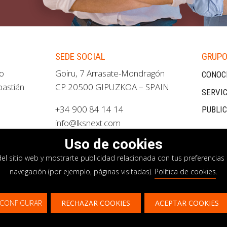
SEDE SOCIAL
GRUPO
ao
Goiru, 7 Arrasate-Mondragón
CONOC
bastián
CP 20500 GIPUZKOA – SPAIN
SERVIC
+34 900 84 14 14
PUBLI
info@lksnext.com
Uso de cookies
del sitio web y mostrarte publicidad relacionada con tus preferencias 
navegación (por ejemplo, páginas visitadas).
Política de cookies
.
privacidad
Política de cookies
Sistema interno i
CONFIGURAR
RECHAZAR COOKIES
ACEPTAR COOKIES
¿Te gustaría saber más sobre nuestros servici