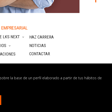
 EMPRESARIAL
E LKS NEXT
HAZ CARRERA
IOS
NOTICIAS
CONTACTAR
CACIONES
sobre la base de un perfil elaborado a partir de tus hábitos de
nformación
os?
CONTÁCTANOS