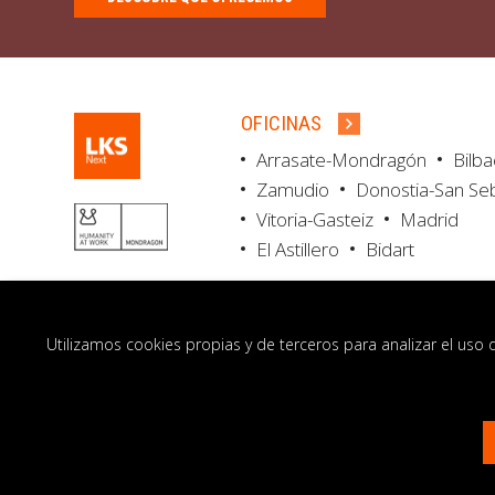
OFICINAS
Arrasate-Mondragón
Bilb
Zamudio
Donostia-San Se
Vitoria-Gasteiz
Madrid
El Astillero
Bidart
Utilizamos cookies propias y de terceros para analizar el uso 
© LKS Next 2026
Aviso legal
Portal de 
Contacto