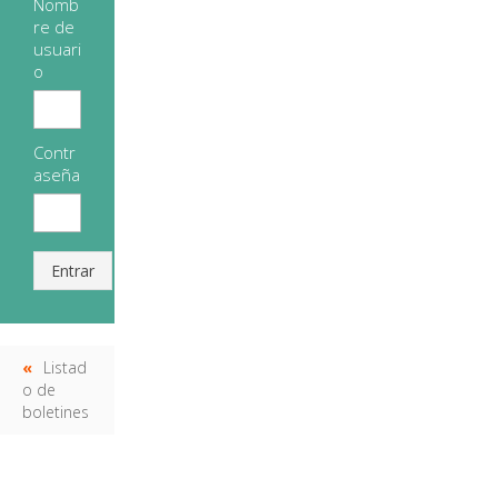
Nomb
re de
usuari
o
Contr
aseña
Entrar
Listad
o de
boletines