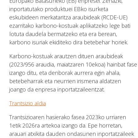
Europako Batasuneko (EB) enpresei. Zehazki,
inportatutako produktuei EBko isurketa
eskubideen merkataritza araubideak (RCDE-UE)
ezarritako karbono-kostuak aplikatzeko lege bati
lotuta daudela bermatzeko eta era berean,
karbono isuriak ekiditeko dira betebehar horiek.
Karbono-kostuak arautzen dituen araubideak
(2023/956 araudia, maiatzaren 10ekoa) hainbat fase
izango ditu, eta denborak aurrera egin ahala,
betebeharrak eta neurrien irismena aldatzen
joango da enpresa inportatzaileentzat.
Trantsizio aldia
Trantsizioaren hasierako fasea 2023ko urriaren
1etik 2026ra artekoa izango da. Epe horretan,
arauari atxikita dauden ondasunen inportatzaileek