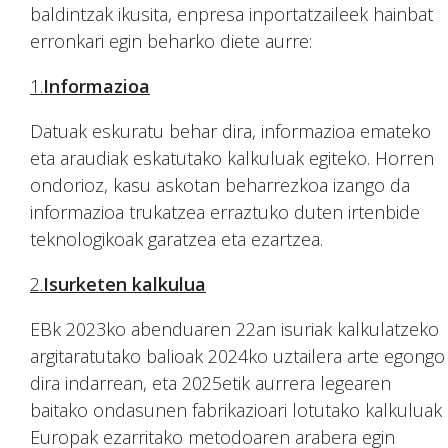
baldintzak ikusita, enpresa inportatzaileek hainbat
erronkari egin beharko diete aurre:
1.
Informazioa
Datuak eskuratu behar dira, informazioa emateko
eta araudiak eskatutako kalkuluak egiteko. Horren
ondorioz, kasu askotan beharrezkoa izango da
informazioa trukatzea erraztuko duten irtenbide
teknologikoak garatzea eta ezartzea.
2.
Isurketen kalkulua
EBk 2023ko abenduaren 22an isuriak kalkulatzeko
argitaratutako balioak 2024ko uztailera arte egongo
dira indarrean, eta 2025etik aurrera legearen
baitako ondasunen fabrikazioari lotutako kalkuluak
Europak ezarritako metodoaren arabera egin