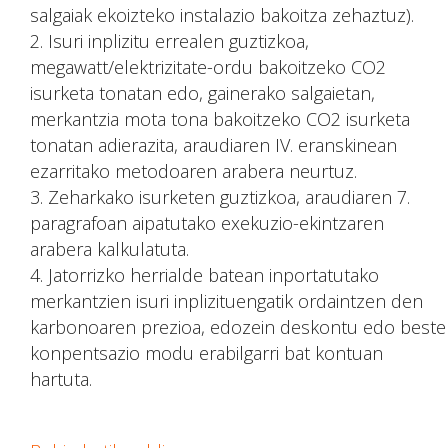
salgaiak ekoizteko instalazio bakoitza zehaztuz).
Isuri inplizitu errealen guztizkoa,
megawatt/elektrizitate-ordu bakoitzeko CO2
isurketa tonatan edo, gainerako salgaietan,
merkantzia mota tona bakoitzeko CO2 isurketa
tonatan adierazita, araudiaren IV. eranskinean
ezarritako metodoaren arabera neurtuz.
Zeharkako isurketen guztizkoa, araudiaren 7.
paragrafoan aipatutako exekuzio-ekintzaren
arabera kalkulatuta.
Jatorrizko herrialde batean inportatutako
merkantzien isuri inplizituengatik ordaintzen den
karbonoaren prezioa, edozein deskontu edo beste
konpentsazio modu erabilgarri bat kontuan
hartuta.