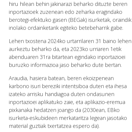
hiru hilean behin jakinarazi beharko dituzte beren
inportazioek zuzenean edo zeharka eragindako
berotegi-efektuko gasen (BEGak) isurketak, oraindik
inolako ordainketarik egiteko betebeharrik gabe.
Lehen txostena 2024ko urtarrilaren 31 baino lehen
aurkeztu beharko da, eta 2023ko urriaren 1etik
abenduaren 31ra bitartean egindako inportazioei
buruzko informazioa jaso beharko dute bertan.
Araudia, hasiera batean, beren ekoizpenean
karbono isuri bereziki intentsiboa duten eta ihesa
izateko arrisku handiagoa duten ondasunen
inportazioei aplikatuko zaie, eta aplikazio-eremua
pixkanaka hedatzen joango da (2030ean, EBko
isurketa-eskubideen merkataritza legean jasotako
material guztiak txertatzea espero da).