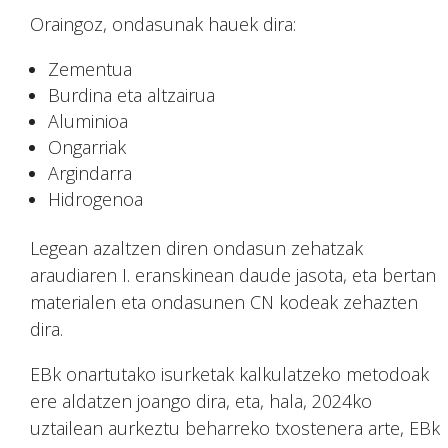
Oraingoz, ondasunak hauek dira:
Zementua
Burdina eta altzairua
Aluminioa
Ongarriak
Argindarra
Hidrogenoa
Legean azaltzen diren ondasun zehatzak
araudiaren I. eranskinean daude jasota, eta bertan
materialen eta ondasunen CN kodeak zehazten
dira.
EBk onartutako isurketak kalkulatzeko metodoak
ere aldatzen joango dira, eta, hala, 2024ko
uztailean aurkeztu beharreko txostenera arte, EBk