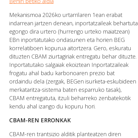
Behin betiko aldia
Mekanismoa 2026ko urtarrilaren 1ean erabat
indarrean jartzen denean, inportatzaileak behartuta
egongo dira urtero (hurrengo urteko maiatzean)
EBn inportatutako ondasunen eta horien BEG
korrelatiboen kopurua aitortzera. Gero, eskuratu
dituzten CBAM ziurtagiriak entregatu behar dituzte.
Inportatutako salgaiak ekoiztean Inportatzaileak
frogatu ahal badu karbonoaren prezio bat
ordaindu dela (zergak, BEGen isurketa-eskubideen
merkataritza-sistema baten esparruko tasak),
CBAM entregatuta, itzuli beharreko zenbatekotik
kendu ahal izango du kopuru hori.
CBAM-REN ERRONKAK
CBAM-ren trantsizio alditik planteatzen diren