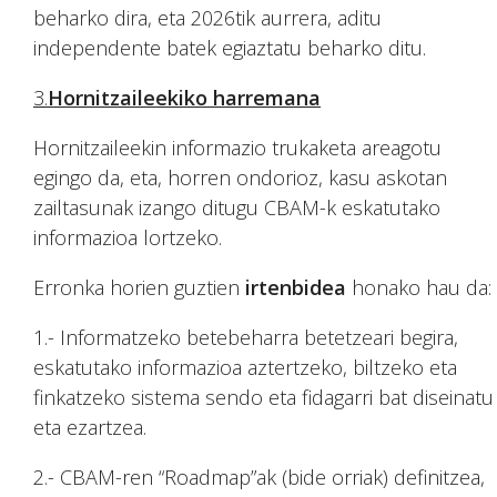
beharko dira, eta 2026tik aurrera, aditu
independente batek egiaztatu beharko ditu.
3.
Hornitzaileekiko harremana
Hornitzaileekin informazio trukaketa areagotu
egingo da, eta, horren ondorioz, kasu askotan
zailtasunak izango ditugu CBAM-k eskatutako
informazioa lortzeko.
Erronka horien guztien
irtenbidea
honako hau da:
1.- Informatzeko betebeharra betetzeari begira,
eskatutako informazioa aztertzeko, biltzeko eta
finkatzeko sistema sendo eta fidagarri bat diseinatu
eta ezartzea.
2.- CBAM-ren “Roadmap”ak (bide orriak) definitzea,