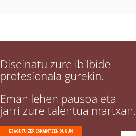
Diseinatu zure ibilbide
profesionala gurekin.
Eman lehen pausoa eta
jarri zure talentua martxan.
EZAGUTU ZER ESKAINTZEN DUGUN