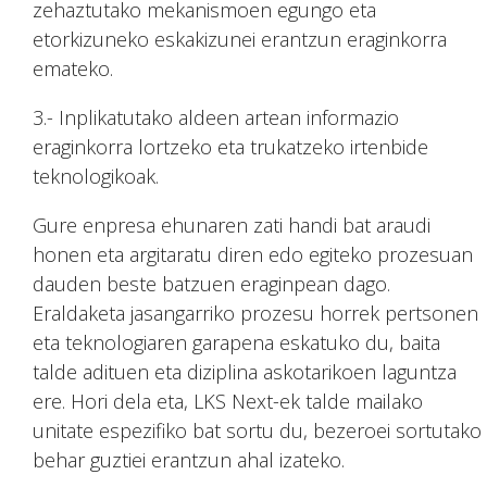
zehaztutako mekanismoen egungo eta
etorkizuneko eskakizunei erantzun eraginkorra
emateko.
3.- Inplikatutako aldeen artean informazio
eraginkorra lortzeko eta trukatzeko irtenbide
teknologikoak.
Gure enpresa ehunaren zati handi bat araudi
honen eta argitaratu diren edo egiteko prozesuan
dauden beste batzuen eraginpean dago.
Eraldaketa jasangarriko prozesu horrek pertsonen
eta teknologiaren garapena eskatuko du, baita
talde adituen eta diziplina askotarikoen laguntza
ere. Hori dela eta, LKS Next-ek talde mailako
unitate espezifiko bat sortu du, bezeroei sortutako
behar guztiei erantzun ahal izateko.