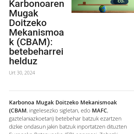
Karbonoaren
Mugak
Doitzeko
Mekanismoa
k (CBAM):
betebeharrei
helduz
Urt 30, 2024
Karbonoa Mugak Doitzeko Mekanismoak
(CBAM
, ingelesezko sigletan, edo
MAFC
,
gaztelaniazkoetan) betebehar batzuk ezartzen
dizkie ondasun jakin batzuk inportatzen dituzten