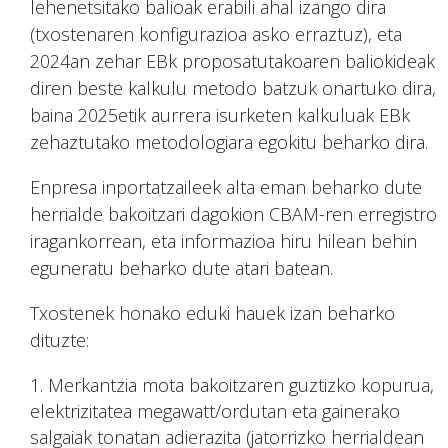
lehenetsitako balioak erabili ahal izango dira
(txostenaren konfigurazioa asko erraztuz), eta
2024an zehar EBk proposatutakoaren baliokideak
diren beste kalkulu metodo batzuk onartuko dira,
baina 2025etik aurrera isurketen kalkuluak EBk
zehaztutako metodologiara egokitu beharko dira.
Enpresa inportatzaileek alta eman beharko dute
herrialde bakoitzari dagokion CBAM-ren erregistro
iragankorrean, eta informazioa hiru hilean behin
eguneratu beharko dute atari batean.
Txostenek honako eduki hauek izan beharko
dituzte:
Merkantzia mota bakoitzaren guztizko kopurua,
elektrizitatea megawatt/ordutan eta gainerako
salgaiak tonatan adierazita (jatorrizko herrialdean