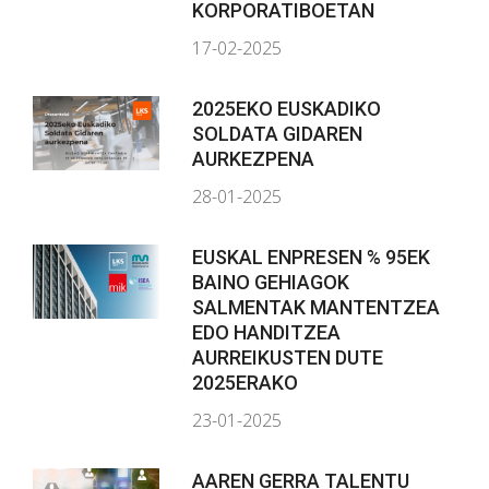
KORPORATIBOETAN
17-02-2025
2025EKO EUSKADIKO
SOLDATA GIDAREN
AURKEZPENA
28-01-2025
EUSKAL ENPRESEN % 95EK
BAINO GEHIAGOK
SALMENTAK MANTENTZEA
EDO HANDITZEA
AURREIKUSTEN DUTE
2025ERAKO
23-01-2025
AAREN GERRA TALENTU