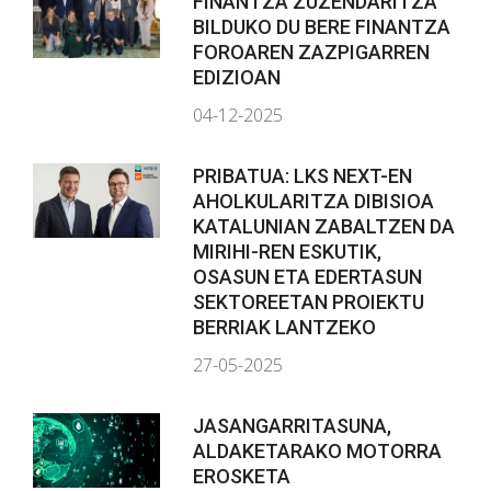
FINANTZA ZUZENDARITZA
BILDUKO DU BERE FINANTZA
FOROAREN ZAZPIGARREN
EDIZIOAN
04-12-2025
PRIBATUA: LKS NEXT-EN
AHOLKULARITZA DIBISIOA
KATALUNIAN ZABALTZEN DA
MIRIHI-REN ESKUTIK,
OSASUN ETA EDERTASUN
SEKTOREETAN PROIEKTU
BERRIAK LANTZEKO
27-05-2025
JASANGARRITASUNA,
ALDAKETARAKO MOTORRA
EROSKETA