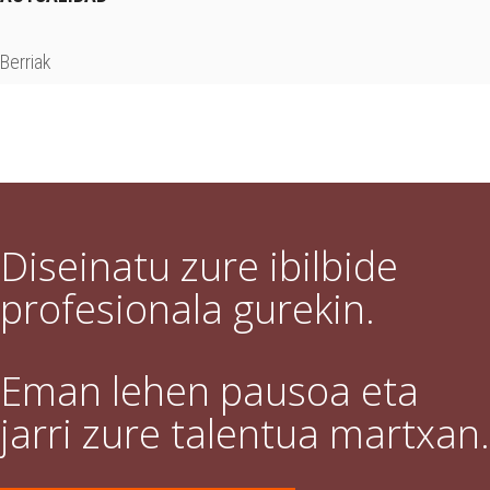
Berriak
Diseinatu zure ibilbide
profesionala gurekin.
Eman lehen pausoa eta
jarri zure talentua martxan.