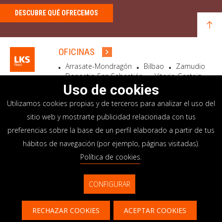
DESCUBRE QUÉ OFRECEMOS
OFICINAS
Arrasate-Mondragón
Bilbao
Zamudio
Donostia-San Sebastián
Vitoria-Gasteiz
Madrid
El Astillero
Bidart
Uso de cookies
Utilizamos cookies propias y de terceros para analizar el uso del
SEDE SOCIAL
sitio web y mostrarte publicidad relacionada con tus
Goiru, 7 Arrasate-Mondragón
preferencias sobre la base de un perfil elaborado a partir de tus
CP 20500 GIPUZKOA – SPAIN
hábitos de navegación (por ejemplo, páginas visitadas).
+34 900 84 14 14
Política de cookies
.
info@lksnext.com
CONFIGURAR
Aviso legal
Portal de privacidad
© LKS Next 2026
Política de cookies
Sistema interno información
RECHAZAR COOKIES
ACEPTAR COOKIES