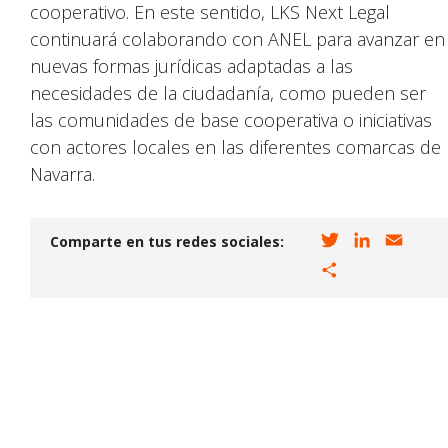
cooperativo. En este sentido, LKS Next Legal
continuará colaborando con ANEL para avanzar en
nuevas formas jurídicas adaptadas a las
necesidades de la ciudadanía, como pueden ser
las comunidades de base cooperativa o iniciativas
con actores locales en las diferentes comarcas de
Navarra.
T
L
E
Comparte en tus redes sociales:
w
i
m
C
i
n
a
o
t
k
i
m
t
e
l
p
e
d
a
r
I
r
n
t
i