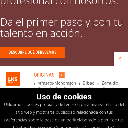
profesional con nosotros.
Da el primer paso y pon tu
talento en acción.
DESCUBRE QUÉ OFRECEMOS
OFICINAS
Arrasate-Mondragón
Bilbao
Zamudio
Donostia-San Sebastián
Vitoria-Gasteiz
Madrid
El Astillero
Bidart
Uso de cookies
Utilizamos cookies propias y de terceros para analizar el uso del
SEDE SOCIAL
sitio web y mostrarte publicidad relacionada con tus
Goiru, 7 Arrasate-Mondragón
preferencias sobre la base de un perfil elaborado a partir de tus
CP 20500 GIPUZKOA – SPAIN
hábitos de navegación (por ejemplo, páginas visitadas).