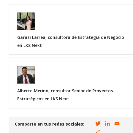
Garazi Larrea, consultora de Estrategia de Negocio
en LKS Next
Alberto Merino, consultor Senior de Proyectos
Estratégicos en LKS Next
T
L
E
Comparte en tus redes sociales:
w
i
m
C