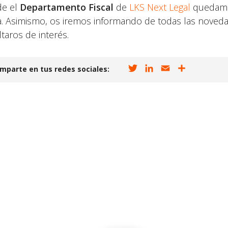
e el
Departamento Fiscal
de
LKS Next Legal
quedamos
. Asimismo, os iremos informando de todas las noved
ltaros de interés.
T
L
E
C
mparte en tus redes sociales:
w
i
m
o
i
n
a
m
t
k
i
p
t
e
l
a
e
d
r
r
I
t
n
i
r