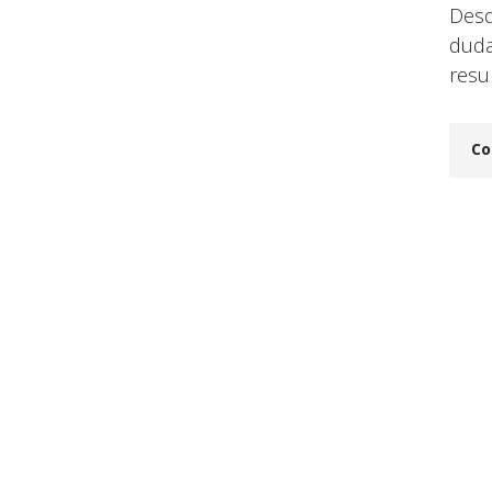
Desd
duda
resu
Co