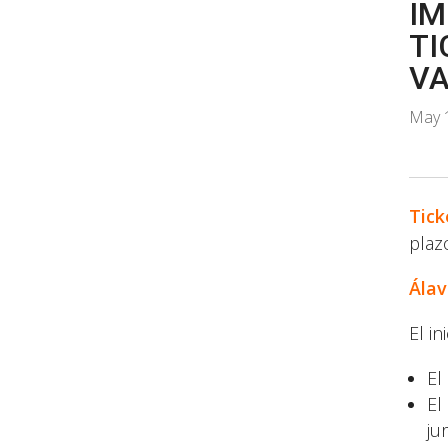
IM
TI
V
May 
Tick
plaz
Álav
El in
El
El
jur