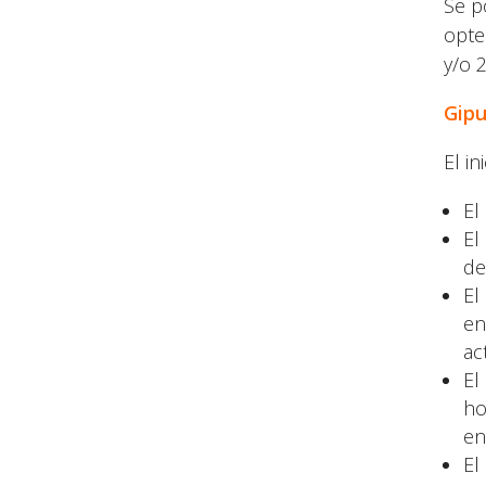
Se p
opte
y/o 
Gip
El in
El
El
de
El
en
ac
El
ho
en
El