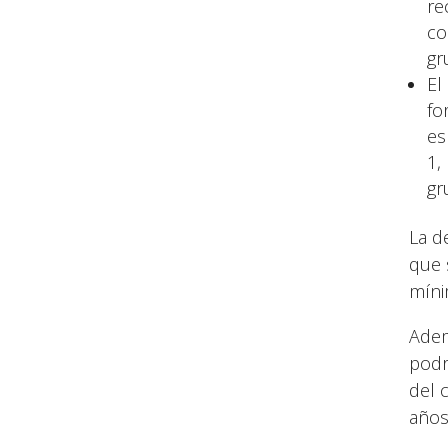
re
co
gr
El
fo
es
1,
gr
La d
que 
míni
Adem
podr
del 
años