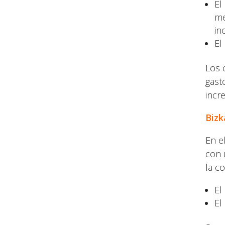
El
me
in
El
Los 
gast
incr
Bizk
En e
con 
la c
El
El