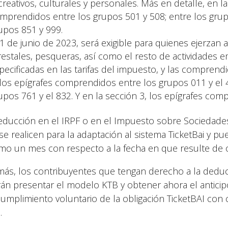
creativos, culturales y personales. Más en detalle, en la
mprendidos entre los grupos 501 y 508; entre los grupo
upos 851 y 999.
 1 de junio de 2023, será exigible para quienes ejerzan 
restales, pesqueras, así como el resto de actividades em
pecificadas en las tarifas del impuesto, y las comprendi
 los epígrafes comprendidos entre los grupos 011 y el 4
upos 761 y el 832. Y en la sección 3, los epígrafes com
educción en el IRPF o en el Impuesto sobre Sociedades
se realicen para la adaptación al sistema TicketBai y pu
mo un mes con respecto a la fecha en que resulte de 
ás, los contribuyentes que tengan derecho a la deducc
án presentar el modelo KTB y obtener ahora el anticip
cumplimiento voluntario de la obligación TicketBAI con 
.