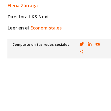
Elena Zárraga
Directora LKS Next
Leer en el
Economista.es
T
L
E
Comparte en tus redes sociales:
w
i
m
C
i
n
a
o
t
k
i
m
t
e
l
p
e
d
a
r
I
r
n
t
i
r