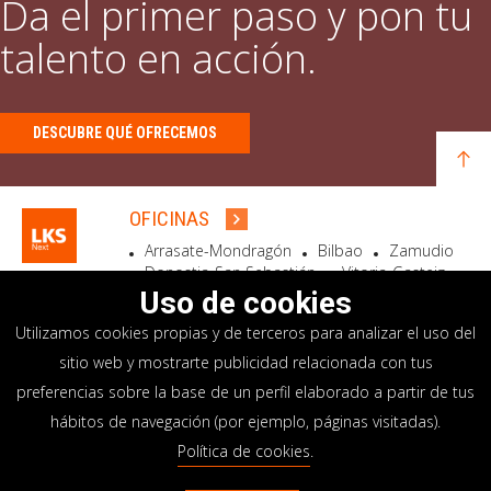
Da el primer paso y pon tu
talento en acción.
DESCUBRE QUÉ OFRECEMOS
OFICINAS
Arrasate-Mondragón
Bilbao
Zamudio
Donostia-San Sebastián
Vitoria-Gasteiz
Madrid
El Astillero
Bidart
Uso de cookies
Utilizamos cookies propias y de terceros para analizar el uso del
SEDE SOCIAL
sitio web y mostrarte publicidad relacionada con tus
Goiru, 7 Arrasate-Mondragón
preferencias sobre la base de un perfil elaborado a partir de tus
CP 20500 GIPUZKOA – SPAIN
hábitos de navegación (por ejemplo, páginas visitadas).
+34 900 84 14 14
Política de cookies
.
info@lksnext.com